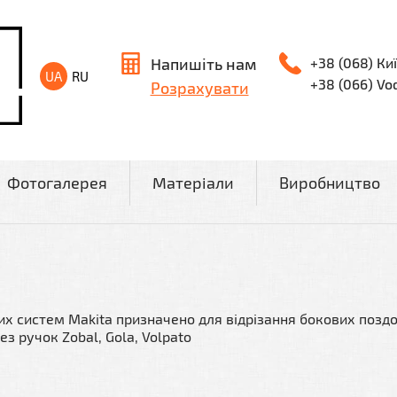
Напишіть нам
+38 (068) Киї
UA
RU
+38 (066) Vo
Розрахувати
Фотогалерея
Матеріали
Виробництво
х систем Makita призначено для відрізання бокових поздо
з ручок Zobal, Gola, Volpato